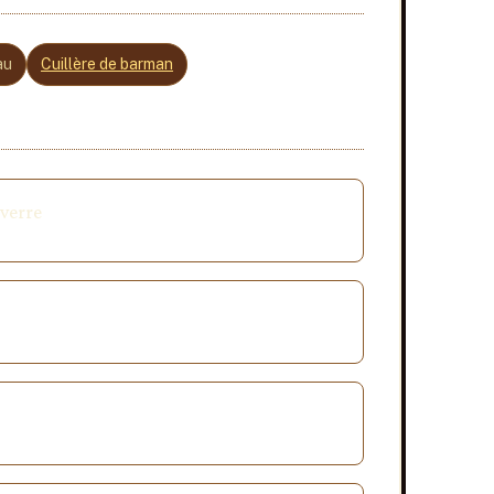
au
Cuillère de barman
 verre