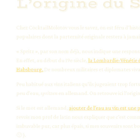
L’origine du 
Chez CocktailMolotov vous le savez, on est féru d’histo
populaires dont la parternité originale restera à jamai
« Spritz », par son nom déjà, nous indique une respo
En effet, au début du 19e siècle,
la Lombardie-Vénétie é
Habsbourg.
De nombreux militaires et diplomates vivai
Peu habitué aux vins italiens qu’ils jugeaient trop for
peu d’eau,
spritzen
en allemand. On retrouve ici l’origin
Si le mot est allemand,
ajouter de l’eau au vin est une
revois mon prof de latin nous expliquer que c’est comm
imbuvable pur, car plus épais, si mes souvenirs sont bo
🙂 ).