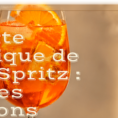
itz : Les Vraies Proportions
te
ique de
Spritz :
es
ons