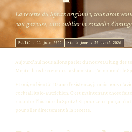
La recette du Spritz originale, tout droit ven
eau gazeuse, sans oublier la rondelle d'orange
Publié : 11 juin 2022
Mis à jour : 30 avril 2026
Aujourd’hui nous allons parler du nouveau king des terra
Mojito dans le cœur des fashionistas, j’ai nommé : le Spr
Et oui, en bientôt 10 ans d’existence, jamais nous n’avi
cocktail italo-autrichien. C’est maintenant chose fa
raconter l’histoire du Spritz ! Et pour ceux que ça n’intér
pour aller directement à la recette.