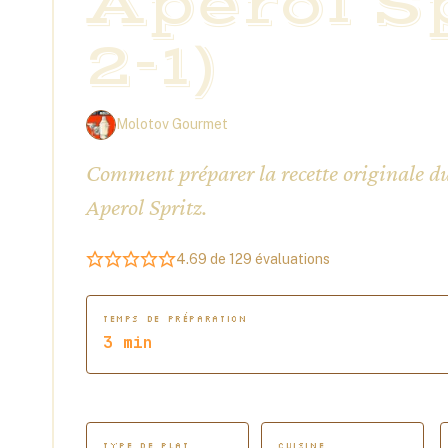
Aperol Sp
2-1)
Molotov Gourmet
Comment préparer la recette originale du
Aperol Spritz.
4.69
de
129
évaluations
TEMPS DE PRÉPARATION
minutes
3
min
TYPE DE PLAT
CUISINE