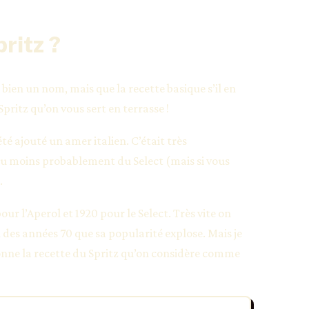
ritz ?
bien un nom, mais que la recette basique s’il en
pritz qu’on vous sert en terrasse !
été ajouté un amer italien. C’était très
u moins probablement du Select (mais si vous
.
ur l’Aperol et 1920 pour le Select. Très vite on
n des années 70 que sa popularité explose. Mais je
donne la recette du Spritz qu’on considère comme