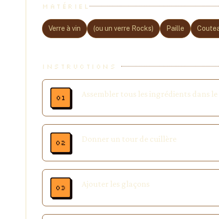
MATÉRIEL
Verre à vin
(ou un verre Rocks)
Paille
Coute
INSTRUCTIONS
Assembler tous les ingrédients dans le
Donner un tour de cuillère
Ajouter les glaçons