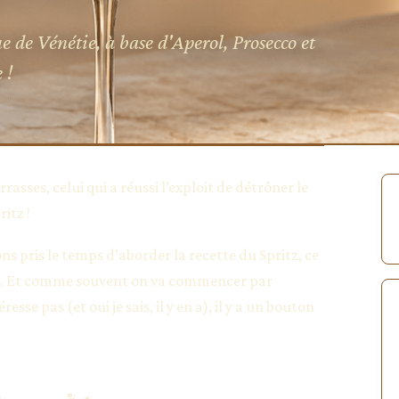
ue de Vénétie, à base d'Aperol, Prosecco et
 !
sses, celui qui a réussi l’exploit de détrôner le
itz !
ons pris le temps d’aborder la recette du Spritz, ce
ite. Et comme souvent on va commencer par
esse pas (et oui je sais, il y en a), il y a un bouton