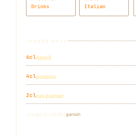
Drinks
Italian
INGRÉDIENTS
6
cl
Aperol
4
cl
prosecco
2
cl
eau gazeuse
orange (rondelle)
garnish