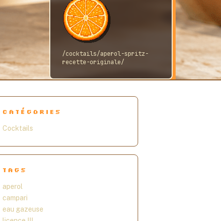
/cocktails/aperol-spritz-
recette-originale/
CATÉGORIES
Cocktails
TAGS
aperol
campari
eau gazeuse
licence III