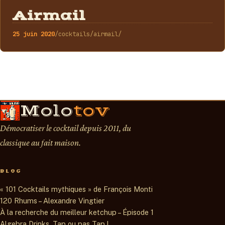
COCKTAILS
Airmail
25 juin 2020
/cocktails/airmail/
Molo
tov
Démocratiser le cocktail depuis 2011, du
classique au fait maison.
BLOG
« 101 Cocktails mythiques » de François Monti
120 Rhums – Alexandre Vingtier
À la recherche du meilleur ketchup – Épisode 1
Algebra Drinks, Tap ou pas Tap !