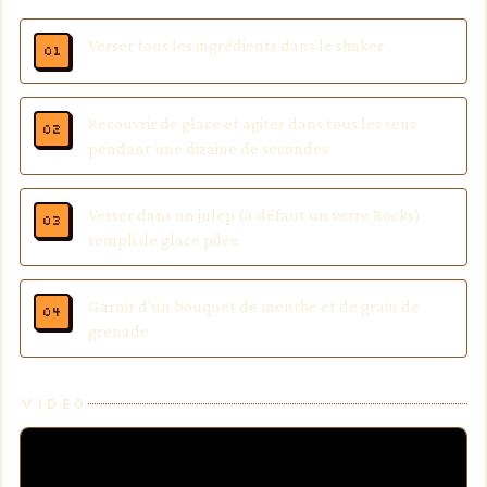
Verser tous les ingrédients dans le shaker
Recouvrir de glace et agiter dans tous les sens
pendant une dizaine de secondes
Verser dans un julep (à défaut un verre Rocks)
rempli de glace pilée
Garnir d'un bouquet de menthe et de grain de
grenade
VIDEO