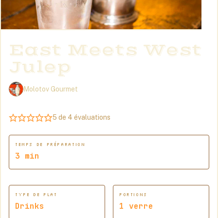
East Meets West
Julep
Molotov Gourmet
5
de
4
évaluations
TEMPS DE PRÉPARATION
minutes
3
min
TYPE DE PLAT
PORTIONS
Drinks
1
verre