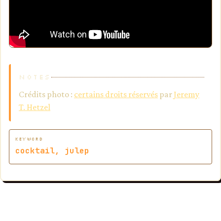
NOTES
Crédits photo :
certains droits réservés
par
Jeremy
T. Hetzel
KEYWORD
cocktail, julep