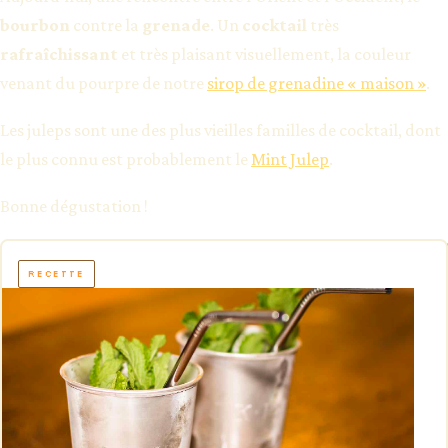
bourbon
contre la
grenade
. Un
cocktail
très
rafraîchissant
et très plaisant visuellement, la couleur
venant du pourpre de notre
sirop de grenadine « maison »
.
Les juleps sont une des plus vieilles familles de cocktail, dont
le plus connu est probablement le
Mint Julep
.
Bonne dégustation !