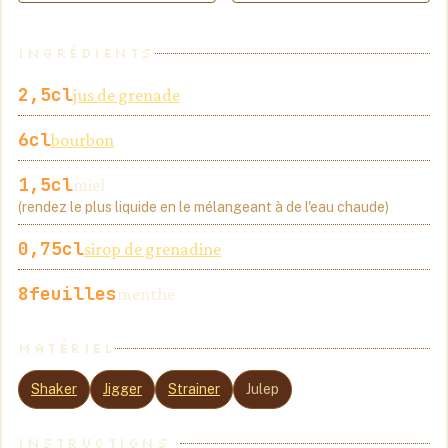
INGRÉDIENTS
2,5
cl
jus de grenade
6
cl
bourbon
1,5
cl
miel
(rendez le plus liquide en le mélangeant à de l'eau chaude)
0,75
cl
sirop de grenadine
8
feuilles
menthe
MATÉRIEL
Shaker
Jigger
Strainer
Julep
INSTRUCTIONS