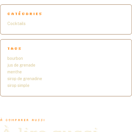
CATÉGORIES
Cocktails
TAGS
bourbon
jus de grenade
menthe
sirop de grenadine
sirop simple
À COMPARER AUSSI