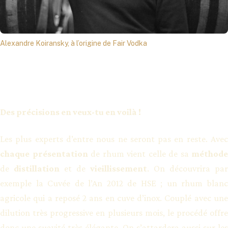
Alexandre Koiransky, à l’origine de Fair Vodka
Des précisions en veux-tu en voilà !
Les plus experts d’entre nous ne seront pas en reste. Avec
chaque présentation
de rhum vient celle de sa
méthode
de
distillation
et de
vieillissement
. On découvrira par
exemple la Cuvée de l’An 2012 de HSE ; un rhum blanc
agricole qui a reposé 2 ans en cuve d’inox. Couplé avec une
dilution très progressive en plusieurs mois, le procédé offre
donc une suavité très élégante. On s’attardera aussi sur les