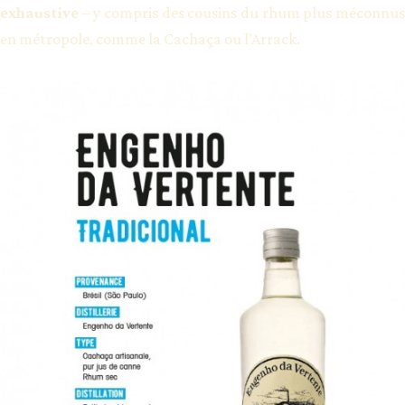
exhaustive
– y compris des cousins du rhum plus méconnus
en métropole, comme la Cachaça ou l’Arrack.