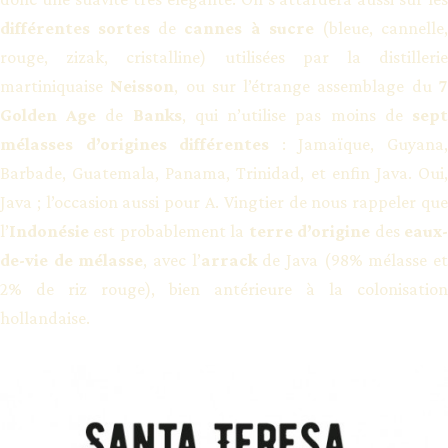
différentes sortes
de
cannes à sucre
(bleue, cannelle
rouge, zizak, cristalline) utilisées par la distillerie
martiniquaise
Neisson
, ou sur l’étrange assemblage du
Golden Age
de
Banks
, qui n’utilise pas moins de
sep
mélasses d’origines différentes
: Jamaïque, Guyana
Barbade, Guatemala, Panama, Trinidad, et enfin Java. Oui,
Java ; l’occasion aussi pour A. Vingtier de nous rappeler que
l’
Indonésie
est probablement la
terre d’origine
des
eaux
de-vie de mélasse
, avec l’
arrack
de Java (98% mélasse e
2% de riz rouge), bien antérieure à la colonisation
hollandaise.