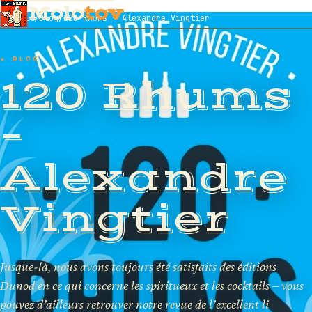
Molo
tov
Accueil
/
Blog
/
120 Rhums – Alexandre Vingtier
★ BLOG
120 Rhums
–
Alexandre
Vingtier
Jusque-là, nous avons toujours été satisfaits des éditions
Dunod en ce qui concerne les spiritueux et les cocktails – vous
pouvez d’ailleurs retrouver notre revue de l’excellent li