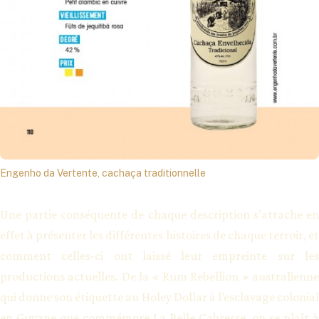
Engenho da Vertente, cachaça traditionnelle
Une partie conséquente de chaque description s’attache en
effet à présenter les différentes histoires de chaque terroir, et
comment celles-ci ont laissé leur empreinte sur les
productions actuelles. De la « Rum Rebellion » australienne
qui donne son étiquette au Holey Dollar à l’esclavage colonial
en Guyane que commémore La Belle Cabresse, on se plaît à