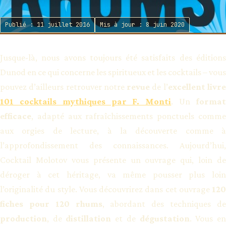
Publié : 11 juillet 2016
Mis à jour : 8 juin 2020
Jusque-là, nous avons toujours été satisfaits des éditions
Dunod en ce qui concerne les spiritueux et les cocktails – vous
pouvez d’ailleurs retrouver notre
revue
de l’
excellent livr
101 cocktails mythiques par F. Monti
. Un
forma
efficace
, adapté aux rafraîchissements ponctuels comme
aux orgies de lecture, à la découverte comme à
l’approfondissement des connaissances. Aujourd’hui,
Cocktail Molotov vous présente un ouvrage qui, loin de
déroger à cet héritage, va même pousser plus loin
l’originalité du style. Vous découvrirez dans cet ouvrage
120
fiches pour 120 rhums
, abordant des techniques d
production
, de
distillation
et de
dégustation
. Vous e