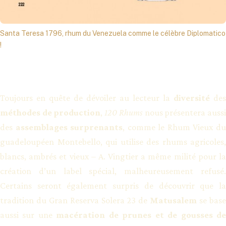
Santa Teresa 1796, rhum du Venezuela comme le célèbre Diplomatico
!
Toujours en quête de dévoiler au lecteur la
diversité
des
méthodes de production
,
120 Rhums
nous présentera auss
des
assemblages surprenants
, comme le Rhum Vieux d
guadeloupéen Montebello, qui utilise des rhums agricoles,
blancs, ambrés et vieux – A. Vingtier a même milité pour la
création d’un label spécial, malheureusement refusé.
Certains seront également surpris de découvrir que la
tradition du Gran Reserva Solera 23 de
Matusalem
se base
aussi sur une
macération de prunes et de gousses d