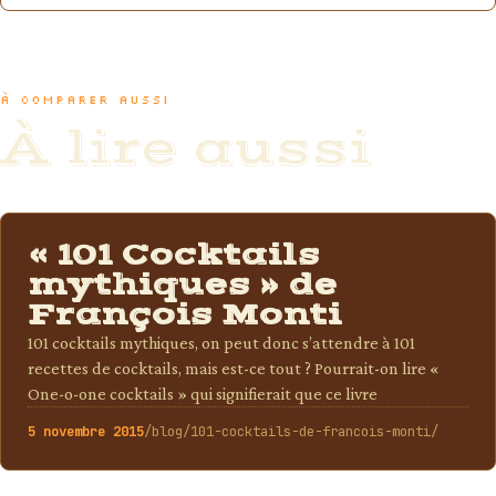
À COMPARER AUSSI
À lire aussi
BLOG
« 101 Cocktails
mythiques » de
François Monti
101 cocktails mythiques, on peut donc s’attendre à 101
recettes de cocktails, mais est-ce tout ? Pourrait-on lire «
One-o-one cocktails » qui signifierait que ce livre
5 novembre 2015
/blog/101-cocktails-de-francois-monti/