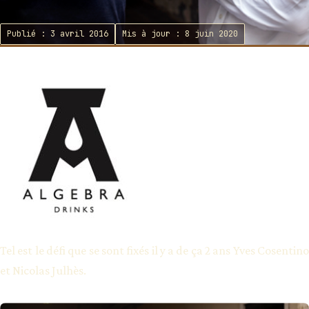
Publié : 3 avril 2016
Mis à jour : 8 juin 2020
Tel est le défi que se sont fixés il y a de ça 2 ans Yves Cosentino
et Nicolas Julhès.