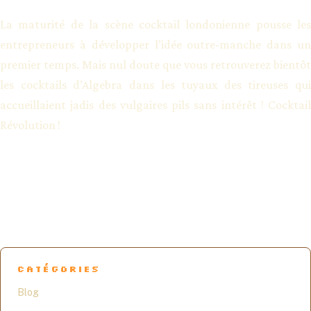
La maturité de la scène cocktail londonienne pousse les
entrepreneurs à développer l’idée outre-manche dans un
premier temps. Mais nul doute que vous retrouverez bientôt
les cocktails d’Algebra dans les tuyaux des tireuses qui
accueillaient jadis des vulgaires pils sans intérêt ! Cocktail
Révolution !
CATÉGORIES
Blog