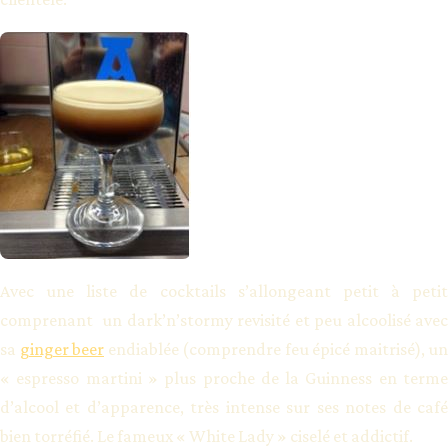
Avec une liste de cocktails s’allongeant petit à petit
comprenant un dark’n’stormy revisité et peu alcoolisé avec
sa
ginger beer
endiablée (comprendre feu épicé maitrisé), un
« espresso martini » plus proche de la Guinness en terme
d’alcool et d’apparence, très intense sur ses notes de café
bien torréfié. Le fameux « White Lady » ciselé et addictif.