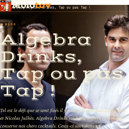
Molo
tov
Accueil
/
Blog
/
Algebra Drinks, Tap ou pas Tap !
★ BLOG
Algebra
Drinks,
Tap ou pas
Tap !
Tel est le défi que se sont fixés il y a de ça 2 ans Yves Cosentino
et Nicolas Julhès. Algebra Drinks souhaite mettre en boite de
conserve nos chers cocktails. Ceux-ci sont donc co