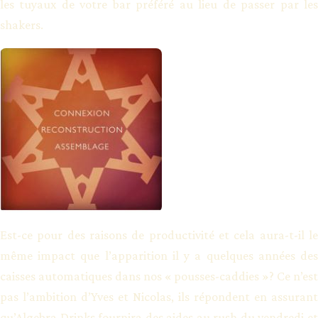
les tuyaux de votre bar préféré au lieu de passer par les
shakers.
Est-ce pour des raisons de productivité et cela aura-t-il le
même impact que l’apparition il y a quelques années des
caisses automatiques dans nos « pousses-caddies »? Ce n’est
pas l’ambition d’Yves et Nicolas, ils répondent en assurant
qu’Algebra Drinks fournira des aides au rush du vendredi et