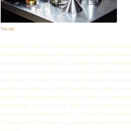
The lab
Par amour du risque, ces deux entrepreneurs se sont amusés
à reprendre parfois des recettes pas franchement évidentes à
maîtriser comme le White Lady. Le diable est dans les détails
et ce cocktail nécessite un parfait équilibre entre
l’astringence, l’acidité et le sucre, sans compter le kick du
genièvre transmis par le gin. On assiste avec Algebra à une
parfaite démonstration du fait que le mieux est bien plus
chronophage que le bien et qu’il faut du temps pour
construire des excellents cocktails… Ce temps, les deux amis
de longue date l’ont pris pour proposer le meilleur à leur
clientèle.