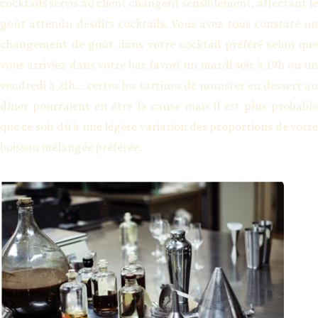
cocktails servis au client changent sensiblement, affectant le
goût attendu desdits cocktails. Vous avez tous constaté un
changement de goût dans votre cocktail préféré selon que
vous arriviez dans votre bar favori un mardi soir à 19h ou un
vendredi à 21h… certes les tartines de munster en dessert au
dîner pourraient en être la cause mais il est plus probable
que ce soit dû à une légère variation des proportions de votre
boisson mélangée préférée.