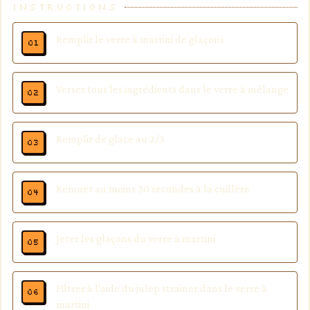
INSTRUCTIONS
Remplir le verre à martini de glaçons
Verser tous les ingrédients dans le verre à mélange
Remplir de glace au 2/3
Remuer au moins 30 secondes à la cuillère
Jeter les glaçons du verre à martini
Filtrer à l'aide du julep strainer dans le verre à
martini