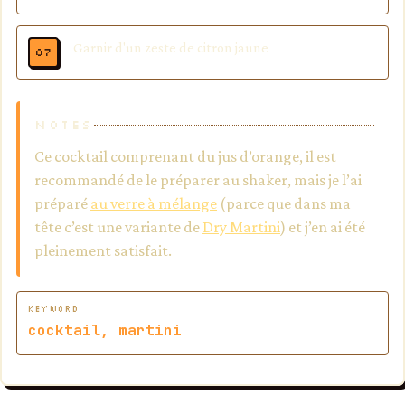
Garnir d'un zeste de citron jaune
NOTES
Ce cocktail comprenant du jus d’orange, il est
recommandé de le préparer au shaker, mais je l’ai
préparé
au verre à mélange
(parce que dans ma
tête c’est une variante de
Dry Martini
) et j’en ai été
pleinement satisfait.
KEYWORD
cocktail, martini