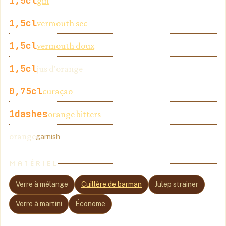
1,5
cl
gin
1,5
cl
vermouth sec
1,5
cl
vermouth doux
1,5
cl
jus d'orange
0,75
cl
curaçao
1
dashes
orange bitters
orange
garnish
MATÉRIEL
Verre à mélange
Cuillère de barman
Julep strainer
Verre à martini
Économe