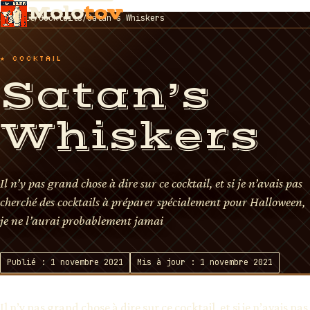
Molo
tov
Accueil
/
Cocktails
/
Satan’s Whiskers
★ COCKTAIL
Satan’s
Whiskers
Il n’y pas grand chose à dire sur ce cocktail, et si je n’avais pas
cherché des cocktails à préparer spécialement pour Halloween,
je ne l’aurai probablement jamai
Publié : 1 novembre 2021
Mis à jour : 1 novembre 2021
Il n’y pas grand chose à dire sur ce cocktail, et si je n’avais pas