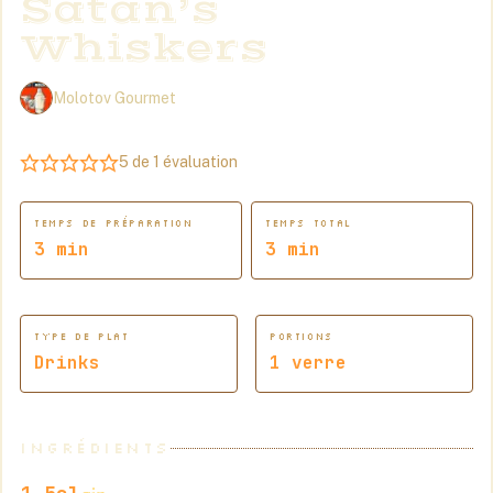
Satan’s
Whiskers
Molotov Gourmet
5
de 1 évaluation
TEMPS DE PRÉPARATION
TEMPS TOTAL
minutes
minutes
3
min
3
min
TYPE DE PLAT
PORTIONS
Drinks
1
verre
INGRÉDIENTS