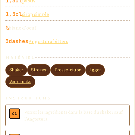
1,5
cl
pastis
1,5
cl
sirop simple
½
blanc d'oeuf
3
dashes
Angostura bitters
MATÉRIEL
Shaker
Strainer
Presse-citron
Jigger
Verre rocks
INSTRUCTIONS
Verser les ingrédients dans la base du shaker sauf
l'Angostura