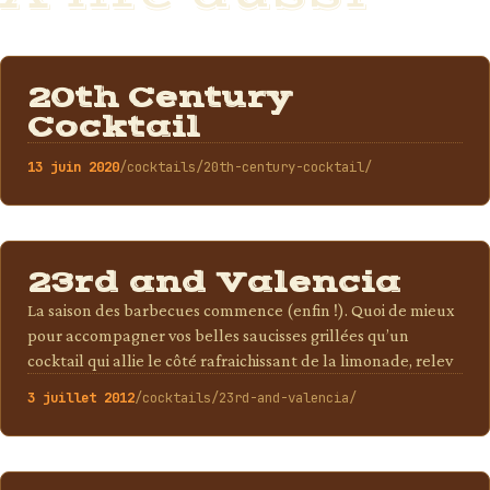
COCKTAILS
20th Century
Cocktail
13 juin 2020
/cocktails/20th-century-cocktail/
COCKTAILS
23rd and Valencia
La saison des barbecues commence (enfin !). Quoi de mieux
pour accompagner vos belles saucisses grillées qu’un
cocktail qui allie le côté rafraichissant de la limonade, relev
3 juillet 2012
/cocktails/23rd-and-valencia/