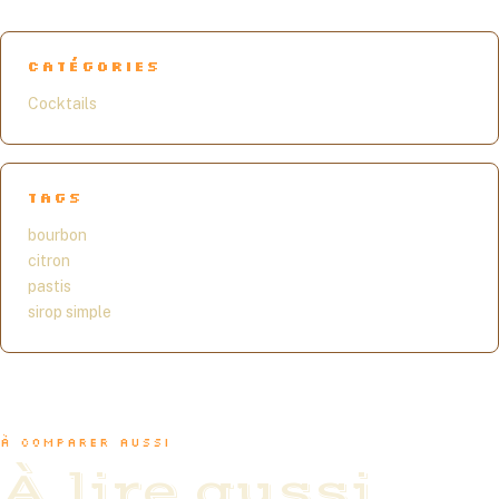
CATÉGORIES
Cocktails
TAGS
bourbon
citron
pastis
sirop simple
À COMPARER AUSSI
À lire aussi