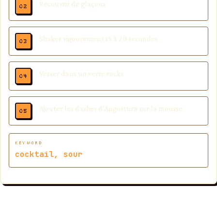
Recouvrir de glaçons
Shaker vigourement 15 à 20 secondes
Verser dans un verre rocks
Ajouter les dashes d'Angostura sur la mousse
KEYWORD
cocktail, sour