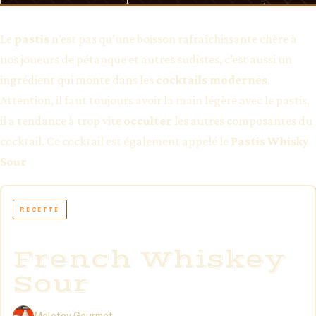
Le
pastis
n’est pas qu’une boisson rafraîchissante chère à
nos joueurs de pétanque et autres sudistes, c’est aussi un
ingrédient qui monte dans les
cocktails modernes
.
Attention, il faut toujours avoir la main légère avec le pastis,
il a tendance à trop vite
occulter
les autres composantes du
cocktail. Ce cocktail est également appelé le
Pastis Whisky
Sour
French Whiskey
Sour
Molotov Gourmet