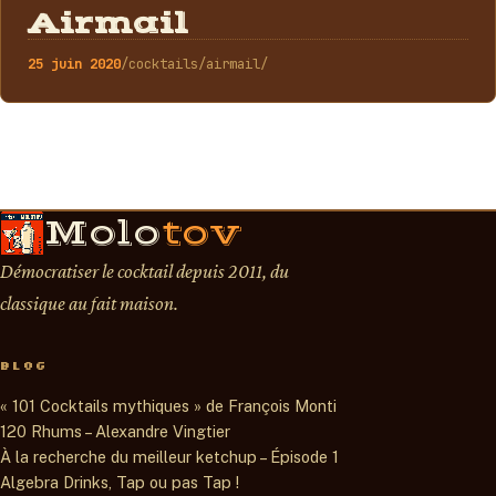
COCKTAILS
Airmail
25 juin 2020
/cocktails/airmail/
Molo
tov
Démocratiser le cocktail depuis 2011, du
classique au fait maison.
BLOG
« 101 Cocktails mythiques » de François Monti
120 Rhums – Alexandre Vingtier
À la recherche du meilleur ketchup – Épisode 1
Algebra Drinks, Tap ou pas Tap !