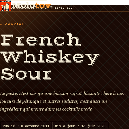
Molo
tov
Accueil
/
Cocktails
/
French Whiskey Sour
★ COCKTAIL
French
Whiskey
Sour
Le pastis n’est pas qu’une boisson rafraîchissante chère à nos
joueurs de pétanque et autres sudistes, c’est aussi un
ingrédient qui monte dans les cocktails mode
Publié : 8 octobre 2011
Mis à jour : 16 juin 2020