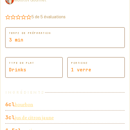
5
de
5
évaluations
TEMPS DE PRÉPARATION
minutes
3
min
TYPE DE PLAT
PORTIONS
Drinks
1
verre
INGRÉDIENTS
6
cl
bourbon
3
cl
jus de citron jaune