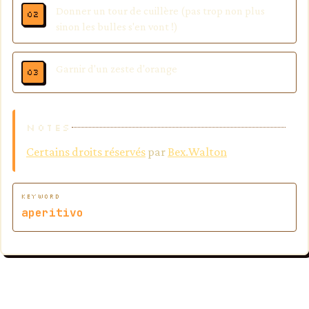
Donner un tour de cuillère (pas trop non plus
sinon les bulles s'en vont !)
Garnir d'un zeste d'orange
NOTES
Certains droits réservés
par
Bex.Walton
KEYWORD
aperitivo