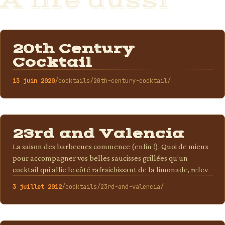
À lire aussi
COCKTAILS
20th Century
Cocktail
13 juin 2020
/cocktails/20th-century-cocktail/
COCKTAILS
23rd and Valencia
La saison des barbecues commence (enfin !). Quoi de mieux
pour accompagner vos belles saucisses grillées qu’un
cocktail qui allie le côté rafraichissant de la limonade, relev
3 juillet 2012
/cocktails/23rd-and-valencia/