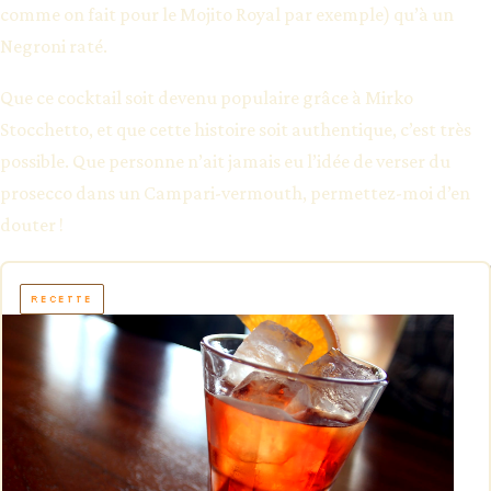
comme on fait pour le Mojito Royal par exemple) qu’à un
Negroni raté.
Que ce cocktail soit devenu populaire grâce à Mirko
Stocchetto, et que cette histoire soit authentique, c’est très
possible. Que personne n’ait jamais eu l’idée de verser du
prosecco dans un Campari-vermouth, permettez-moi d’en
douter !