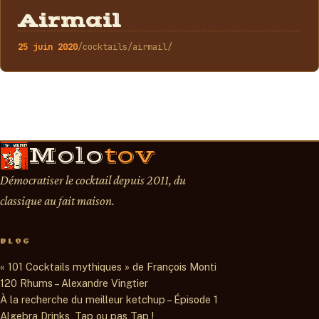
COCKTAILS
Airmail
25 juin 2020
/cocktails/airmail/
Molo
tov
Démocratiser le cocktail depuis 2011, du
classique au fait maison.
BLOG
« 101 Cocktails mythiques » de François Monti
120 Rhums – Alexandre Vingtier
À la recherche du meilleur ketchup – Épisode 1
Algebra Drinks, Tap ou pas Tap !