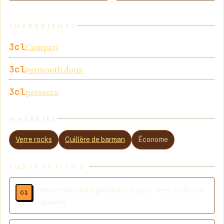
INGRÉDIENTS
3
cl
Campari
3
cl
vermouth doux
3
cl
prosecco
MATÉRIEL
Verre rocks
Cuillère de barman
Économe
INSTRUCTIONS
Verser tous les ingrédients dans le verre rocks sur
glaçons