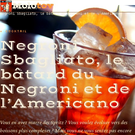
Molo
tov
Accueil
/
Cocktails
/
Negroni Sbagliato, le bâtard du Negroni et de l’Americano
★ COCKTAIL
Negroni
Sbagliato, le
bâtard du
Negroni et de
l’Americano
Vous en avez marre des Spritz ? Vous voulez évoluer vers des
boissons plus complexes ? Mais vous ne vous sentez pas encore