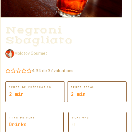
Negroni
Sbagliato
Molotov Gourmet
4.34
de
3
évaluations
TEMPS DE PRÉPARATION
TEMPS TOTAL
minutes
minutes
2
min
2
min
TYPE DE PLAT
PORTIONS
Drinks
0