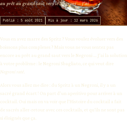
au prêt au grand saut vers le Negroni … J’ai
Publié : 5 août 2021
Mis à jour : 12 mars 2026
Vous en avez marre des Spritz ? Vous voulez évoluer vers des
boissons plus complexes ? Mais vous ne vous sentez pas
encore au prêt au grand saut vers le Negroni … J’ai la solution
à votre problème : le Negroni Sbagliato, ce qui veut dire
Negroni raté
.
Alors vous allez me dire : du Spritz à un Negroni, il y a un
sacré grand écart ! On part d’un aperitivo pour arriver à un
cocktail. Oui mais on va voir que l’Histoire du cocktail a fait
de sacrés aller-retour avec ces cocktails, et qu’ils ne sont pas
si éloignés que ça.