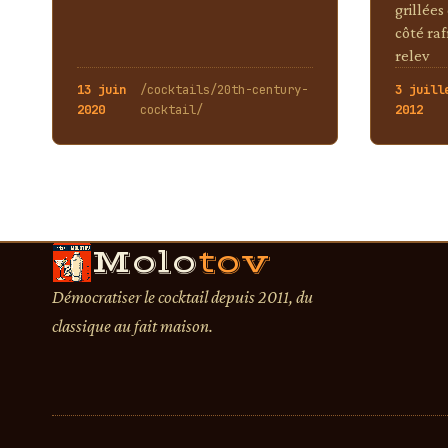
grillées
côté raf
relev
13 juin
/cocktails/20th-century-
3 juill
2020
cocktail/
2012
Molo
tov
Démocratiser le cocktail depuis 2011, du
classique au fait maison.