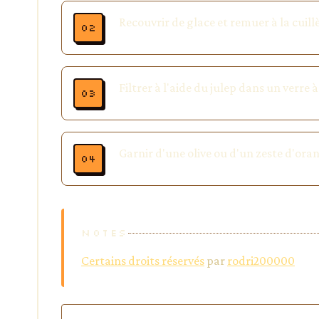
Recouvrir de glace et remuer à la cuil
Filtrer à l'aide du julep dans un verre
Garnir d'une olive ou d'un zeste d'ora
NOTES
Certains droits réservés
par
rodri200000