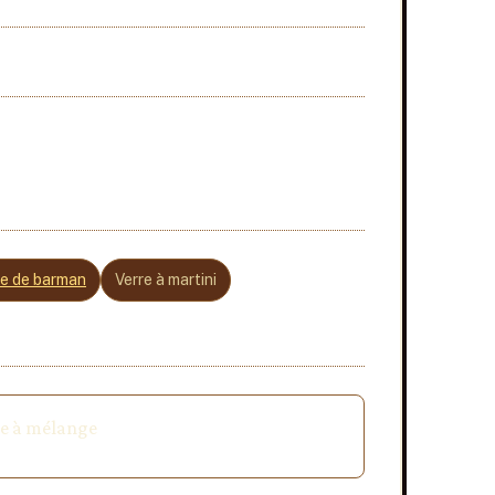
re de barman
Verre à martini
rre à mélange