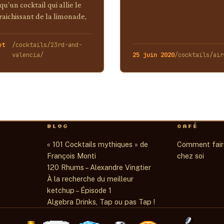
 qu’un cocktail qui allie le
raichissant de la limonade,
et
/cocktails/23rd-and-
valencia/
25 juin 2020
/cocktails/air
BLOG
CAFÉ
« 101 Cocktails mythiques » de
Comment faire
François Monti
chez soi
120 Rhums – Alexandre Vingtier
À la recherche du meilleur
ketchup – Épisode 1
Algebra Drinks, Tap ou pas Tap !