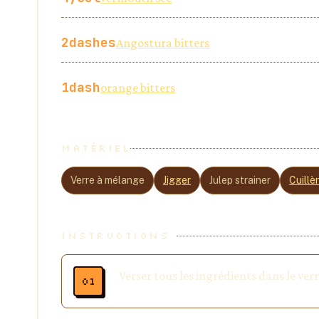
2
dashes
Angostura bitters
1
dash
orange bitters
MATÉRIEL
Verre à mélange
Jigger
Julep strainer
Cuillè
INSTRUCTIONS
Verser tous les ingrédients dans le ve