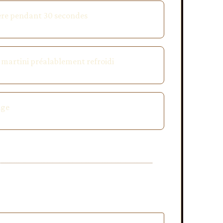
lère pendant 30 secondes
 à martini préalablement refroidi
nge