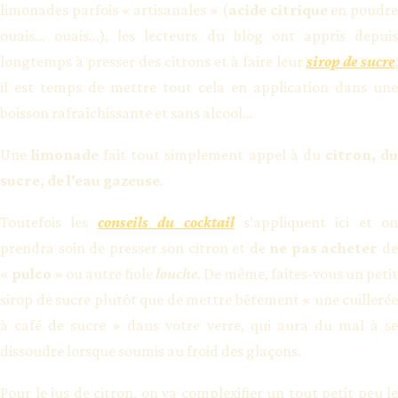
limonades parfois « artisanales » (
acide citrique
en poudre
ouais… ouais…), les lecteurs du blog ont appris depuis
longtemps à presser des citrons et à faire leur
sirop de sucre
,
il est temps de mettre tout cela en application dans une
boisson rafraîchissante et sans alcool…
Une
limonade
fait tout simplement appel à du
citron, d
sucre, de l’eau gazeuse
.
Toutefois les
conseils du cocktail
s’appliquent ici et on
prendra soin de presser son citron et de
ne pas acheter
d
«
pulco
» ou autre fiole
louche
. De même, faites-vous un petit
sirop de sucre plutôt que de mettre bêtement « une cuillerée
à café de sucre » dans votre verre, qui aura du mal à se
dissoudre lorsque soumis au froid des glaçons.
Pour le jus de citron, on va complexifier un tout petit peu le