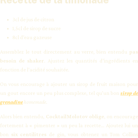
3cl de jus de citron
1,5cl de sirop de sucre
8cl d’eau gazeuse
Assemblez le tout directement au verre, bien entendu
pas
besoin de shaker
. Ajustez les quantités d’ingrédients e
fonction de l’acidité souhaitée.
On vous encourage à ajouter un sirop de fruit maison pour
un gout encore un peu plus complexe, tel qu’un bon
sirop d
grenadine
homemade.
Alors bien entendu,
CocktailMolotov oblige
, on encourag
fortement à « pimenter » un peu la recette… Ajoutez lui un
bon
six centilitres
de gin, vous obtenez un Tom Collin