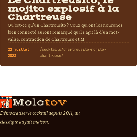
Le Chartreusito, le
mojito explosif à la
Chartreuse
Qu’est-ce qu’un Chartreusito ? Ceux qui ont les neurones
bien connecté auront remarqué qu’il s’agit là d’un mot-
valise, contraction de Chartreuse et M
22 juillet
/cocktails/chartreusito-mojito-
2023
chartreuse/
Molo
tov
Démocratiser le cocktail depuis 2011, du
classique au fait maison.