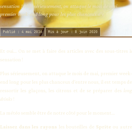
sensation ! Plus sérieusement, on attaque le mois de mai,
premier week-end long pour les plus chanceux d’e
Publié : 4 mai 2016
Mis à jour : 8 juin 2020
Et oui… On se met à faire des articles avec des sous-titres à
sensation !
Plus sérieusement, on attaque le mois de mai, premier week-
end long pour les plus chanceux d’entre nous, il est temps de
ressortir les glaçons, les citrons et de se préparer des
long
drinks
!
La météo semble être de notre côté pour le moment…
Laissez dans les rayons
les bouteilles de
Sprite
ou autr