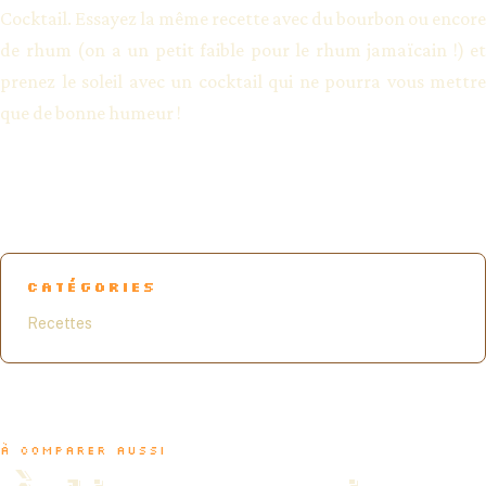
Cocktail. Essayez la même recette avec du bourbon ou encore
de rhum (on a un petit faible pour le rhum jamaïcain !) et
prenez le soleil avec un cocktail qui ne pourra vous mettre
que de bonne humeur !
CATÉGORIES
Recettes
À COMPARER AUSSI