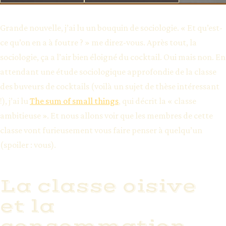
Grande nouvelle, j’ai lu un bouquin de sociologie. « Et qu’est-
ce qu’on en a à foutre ? » me direz-vous. Après tout, la
sociologie, ça a l’air bien éloigné du cocktail. Oui mais non. En
attendant une étude sociologique approfondie de la classe
des buveurs de cocktails (voilà un sujet de thèse intéressant
!), j’ai lu
The sum of small things
, qui décrit la « classe
ambitieuse ». Et nous allons voir que les membres de cette
classe vont furieusement vous faire penser à quelqu’un
(spoiler : vous).
La classe oisive
et la