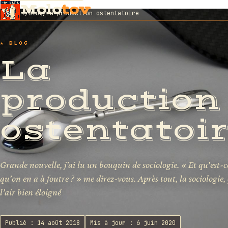
Molo
tov
Accueil
/
Blog
/
La production ostentatoire
★ BLOG
La
production
ostentatoi
Grande nouvelle, j’ai lu un bouquin de sociologie. « Et qu’est-c
qu’on en a à foutre ? » me direz-vous. Après tout, la sociologie,
l’air bien éloigné
Publié : 14 août 2018
Mis à jour : 6 juin 2020